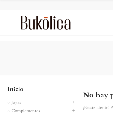
Inicio
No hay p
Joyas
¡Estate atento!
Complementos